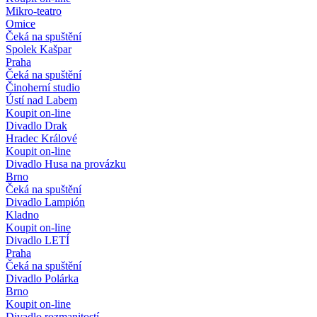
Mikro-teatro
Omice
Čeká na spuštění
Spolek Kašpar
Praha
Čeká na spuštění
Činoherní studio
Ústí nad Labem
Koupit on-line
Divadlo Drak
Hradec Králové
Koupit on-line
Divadlo Husa na provázku
Brno
Čeká na spuštění
Divadlo Lampión
Kladno
Koupit on-line
Divadlo LETÍ
Praha
Čeká na spuštění
Divadlo Polárka
Brno
Koupit on-line
Divadlo rozmanitostí