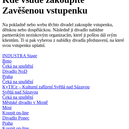
Zavěšenou vstupenku
Na pokladně nebo webu těchto divadel zakoupíte vstupenku,
dětskou nebo dospěláckou. Následně ji divadlo nabídne
partnerským neziskovým organizacím, které ji pošlou dál svým
klientům. Ti si pak vyberou z nabídky divadla představení, na které
svou vstupenku uplatní.
INDUSTRA Stage
Brno
Čeká na spuštění
Divadlo NoD
Praha
Čeká na spuštění
KyTICe – Kulturní zařízení Světlá nad Sázavou
Světlá nad Sázavou
Čeká na spuštění
Městské divadlo v Mostě
Most
Koupit on-line
Divadlo Ponec
Praha
Koupit on-line