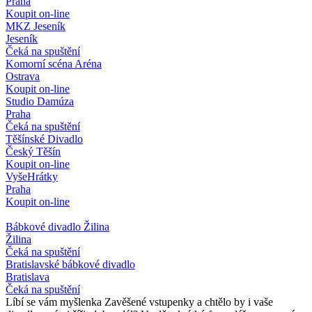
Praha
Koupit on-line
MKZ Jeseník
Jeseník
Čeká na spuštění
Komorní scéna Aréna
Ostrava
Koupit on-line
Studio Damúza
Praha
Čeká na spuštění
Těšínské Divadlo
Český Těšín
Koupit on-line
VyšeHrátky
Praha
Koupit on-line
Bábkové divadlo Žilina
Žilina
Čeká na spuštění
Bratislavské bábkové divadlo
Bratislava
Čeká na spuštění
Líbí se vám myšlenka Zavěšené vstupenky a chtělo by i vaše