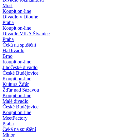
Most
Koupit on-line
Divadlo v Dlouhé
Praha
Koupit on-line
Divadlo VILA Štvanice
Praha
Čeká na spuštění
HaDivadlo
Brno
Koupit on-line
Jihočeské divadlo
České Budějovice
Koupit on-line
Kultura Žďár
Žďár nad Sázavou
Koupit on-line
Malé divadlo
České Budějovice
Koupit on-line
MeetFactory
Praha
Čeká na spuštění
Minor