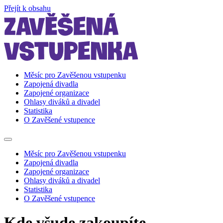
Přejít k obsahu
Měsíc pro Zavěšenou vstupenku
Zapojená divadla
Zapojené organizace
Ohlasy diváků a divadel
Statistika
O Zavěšené vstupence
Měsíc pro Zavěšenou vstupenku
Zapojená divadla
Zapojené organizace
Ohlasy diváků a divadel
Statistika
O Zavěšené vstupence
Kde všude zakoupíte